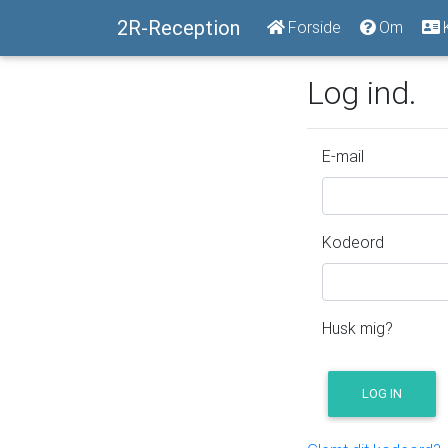
2R-Reception
Forside
Om
Log ind.
E-mail
Kodeord
Husk mig?